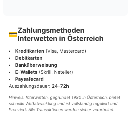
Zahlungsmethoden
💳
Interwetten in Österreich
Kreditkarten
(Visa, Mastercard)
Debitkarten
Banküberweisung
E-Wallets
(Skrill, Neteller)
Paysafecard
Auszahlungsdauer:
24-72h
Hinweis: Interwetten, gegründet 1990 in Österreich, bietet
schnelle Wettabwicklung und ist vollständig reguliert und
lizenziert. Alle Transaktionen werden sicher verarbeitet.