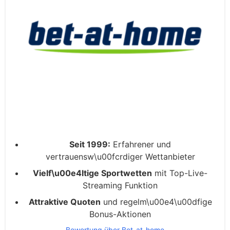
Seit 1999:
Erfahrener und
vertrauensw\u00fcrdiger Wettanbieter
Vielf\u00e4ltige Sportwetten
mit Top-Live-
Streaming Funktion
Attraktive Quoten
und regelm\u00e4\u00dfige
Bonus-Aktionen
Bewertung über Bet-at-home