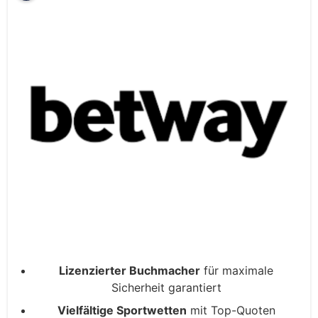
Lizenzierter Buchmacher
für maximale
Sicherheit garantiert
Vielfältige Sportwetten
mit Top-Quoten