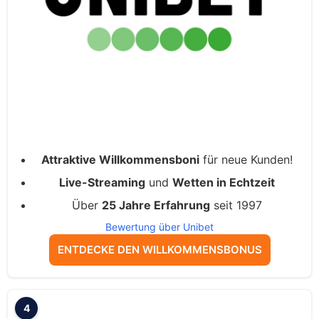
Attraktive Willkommensboni
für neue Kunden!
Live-Streaming
und
Wetten in Echtzeit
Über
25 Jahre Erfahrung
seit 1997
Bewertung über Unibet
ENTDECKE DEN WILLKOMMENSBONUS
4