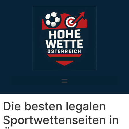
Die besten legalen
Sportwettenseiten in