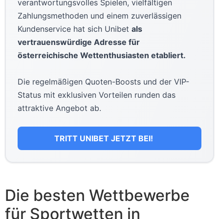
verantwortungsvolles Spielen, vielfältigen
Zahlungsmethoden und einem zuverlässigen
Kundenservice hat sich Unibet
als
vertrauenswürdige Adresse für
österreichische Wettenthusiasten etabliert.
Die regelmäßigen Quoten-Boosts und der VIP-
Status mit exklusiven Vorteilen runden das
attraktive Angebot ab.
TRITT UNIBET JETZT BEI!
Die besten Wettbewerbe
für Sportwetten in