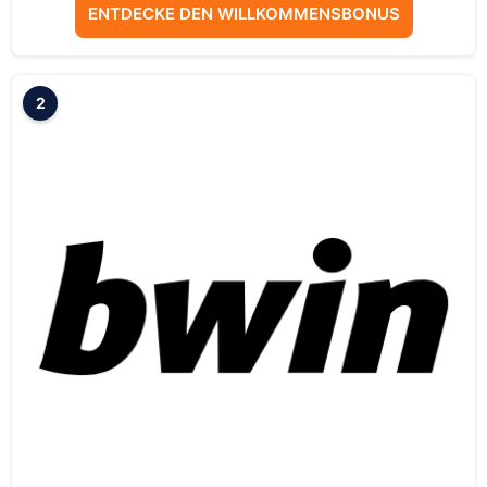
ENTDECKE DEN WILLKOMMENSBONUS
2