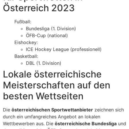
Österreich 2023
Fußball:
Bundesliga (1. Division)
ÖFB-Cup (national)
Eishockey:
ICE Hockey League (professionell)
Basketball:
DBL (1. Division)
Lokale österreichische
Meisterschaften auf den
besten Wettseiten
Die
österreichischen Sportwettanbieter
zeichnen sich
durch ein umfangreiches Angebot an lokalen
Wettbewerben aus. Die
österreichische Bundesliga
und