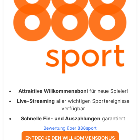
Attraktive Willkommensboni
für neue Spieler!
Live-Streaming
aller wichtigen Sportereignisse
verfügbar
Schnelle Ein- und Auszahlungen
garantiert
Bewertung über 888sport
ENTDECKE DEN WILLKOMMENSBONUS