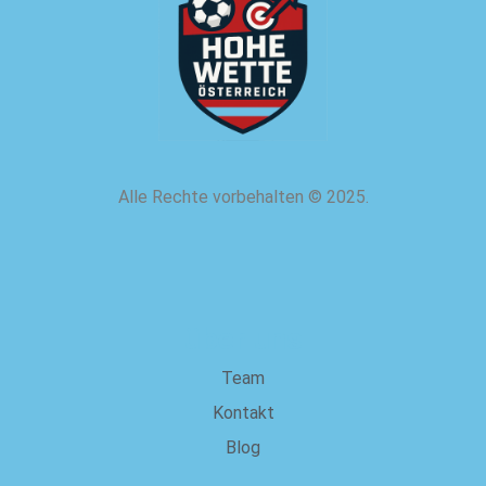
Alle Rechte vorbehalten
©
2025.
über uns
Team
Kontakt
Blog