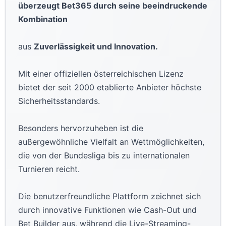
überzeugt Bet365 durch seine beeindruckende
Kombination
aus
Zuverlässigkeit und Innovation.
Mit einer offiziellen österreichischen Lizenz
bietet der seit 2000 etablierte Anbieter höchste
Sicherheitsstandards.
Besonders hervorzuheben ist die
außergewöhnliche Vielfalt an Wettmöglichkeiten,
die von der Bundesliga bis zu internationalen
Turnieren reicht.
Die benutzerfreundliche Plattform zeichnet sich
durch innovative Funktionen wie Cash-Out und
Bet Builder aus, während die Live-Streaming-